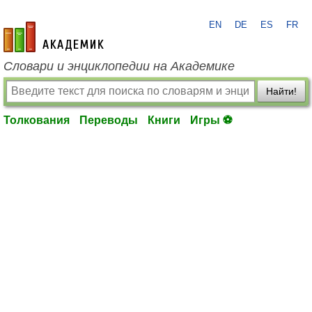
EN
DE
ES
FR
academic.ru
Словари и энциклопедии на Академике
Найти!
Толкования
Переводы
Книги
Игры ⚽