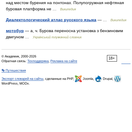
над местом бурения на понтонах. Полупогружная нефтяная
буровая платформа не …
Википедия
Диалектологический атлас русского языка
— …
Википедия
мотобур
— а, ч. Бурова переносна установка з бензиновим
двигуном …
Український тлумачний словник
© Академик, 2000-2026
18+
Обратная связь:
Техподдержка
,
Реклама на сайте
👣 Путешествия
Экспорт словарей на сайты
, сделанные на PHP,
Joomla,
Drupal,
WordPress, MODx.