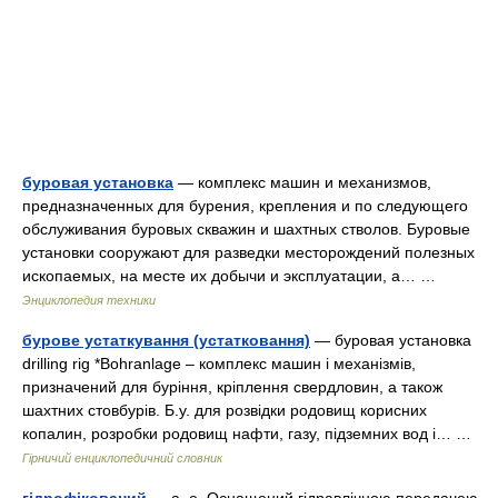
буровая установка
— комплекс машин и механизмов,
предназначенных для бурения, крепления и по следующего
обслуживания буровых скважин и шахтных стволов. Буровые
установки сооружают для разведки месторождений полезных
ископаемых, на месте их добычи и эксплуатации, а… …
Энциклопедия техники
бурове устаткування (устатковання)
— буровая установка
drilling rig *Bohranlage – комплекс машин і механізмів,
призначений для буріння, кріплення свердловин, а також
шахтних стовбурів. Б.у. для розвідки родовищ корисних
копалин, розробки родовищ нафти, газу, підземних вод і… …
Гірничий енциклопедичний словник