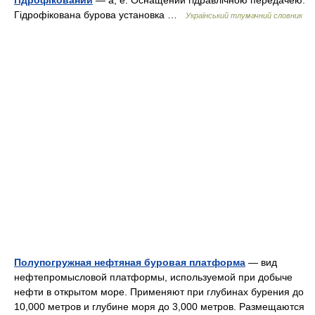
гідрофікований
— а, е. Оснащений гідравлічною передачею.
Гідрофікована бурова установка …
Український тлумачний словник
Полупогружная нефтяная буровая платформа
— вид
нефтепромысловой платформы, используемой при добыче
нефти в открытом море. Применяют при глубинах бурения до
10,000 метров и глубине моря до 3,000 метров. Размещаются