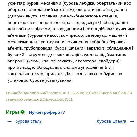
укриття); бурові механізми (бурова лебідка, обертальний або
обертально-подаючий механізм); енергетичне обладнання
(двигуни внутр. згоряння, дизель-ґенераторна станція,
перетворювачі енергії, електро-, гідродвигуни); обладнання
для роботи з рідкими, газорідинними і газоподібними очисними
аґентами (буровий насос, компресор, резервуар, машини і
механізми для приготування, очищення і обробок бурових
аґентів, трубопроводи, бурові шланги і вертлюг); обладнання і
буровий інструмент для механізації спусково-підіймальних
операцій (ключі, клинові захвати, елеватори, спайдери);
противикидне обладнання; система управління Б.у. і
контрольно-вимір. прилади. Див. також шахтна бурильна
установка, бурове устаткування.
Гірничий енциклопедичний словник, т. 1. – Донецьк: Східний видавничий дім
.
За
загальною редакцією В.С.Білецького
.
2001
.
Игры ⚽
Нужен реферат?
бурова сталь
бурова штанга