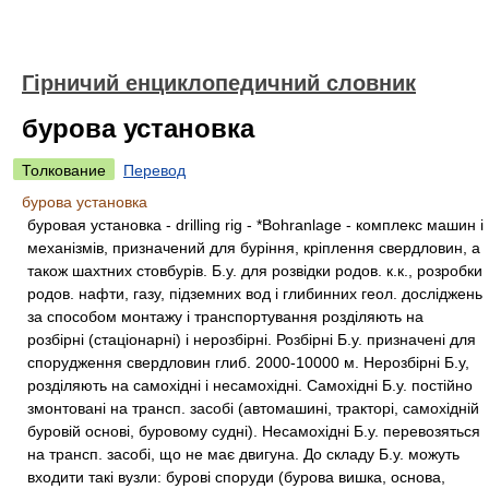
Гірничий енциклопедичний словник
бурова установка
Толкование
Перевод
бурова установка
буровая установка - drilling rig - *Bohranlage - комплекс машин і
механізмів, призначений для буріння, кріплення свердловин, а
також шахтних стовбурів. Б.у. для розвідки родов. к.к., розробки
родов. нафти, газу, підземних вод і глибинних геол. досліджень
за способом монтажу і транспортування розділяють на
розбірні (стаціонарні) і нерозбірні. Розбірні Б.у. призначені для
спорудження свердловин глиб. 2000-10000 м. Нерозбірні Б.у,
розділяють на самохідні і несамохідні. Самохідні Б.у. постійно
змонтовані на трансп. засобі (автомашині, тракторі, самохідній
буровій основі, буровому судні). Несамохідні Б.у. перевозяться
на трансп. засобі, що не має двигуна. До складу Б.у. можуть
входити такі вузли: бурові споруди (бурова вишка, основа,