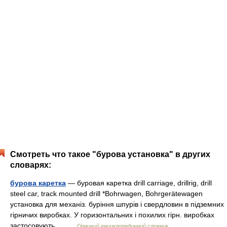
Смотреть что такое "бурова установка" в других
словарях:
бурова каретка
— буровая каретка drill carriage, drillrig, drill
steel car, track mounted drill *Bohrwagen, Bohrgerätewagen
установка для механіз. буріння шпурів і свердловин в підземних
гірничих виробках. У горизонтальних і похилих гірн. виробках
застосовують… …
Гірничий енциклопедичний словник